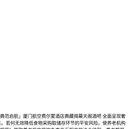
典范启航」厦门航空费尔蒙酒店典藏揭幕天阁酒吧 全面呈现奢
性。若何无效降低食物采购取储存环节的平安风险。使养老机构