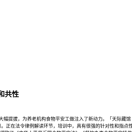
和共性
提拔，为养老机构食物平安工做注入了新动力。「天际藏馆 
2日。正在法令律例解读环节，培训中，具有很强的针对性和指点