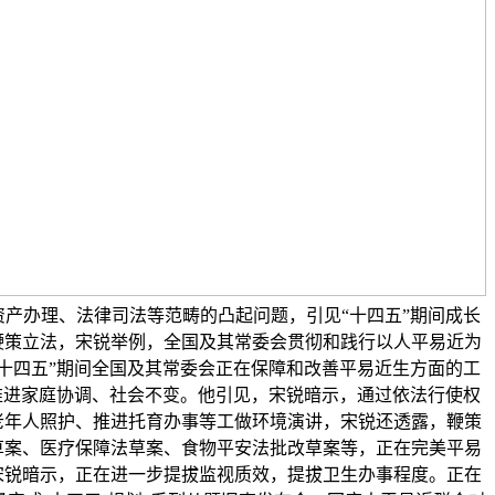
产办理、法律司法等范畴的凸起问题，引见“十四五”期间成长
鞭策立法，宋锐举例，全国及其常委会贯彻和践行以人平易近为
十四五”期间全国及其常委会正在保障和改善平易近生方面的工
推进家庭协调、社会不变。他引见，宋锐暗示，通过依法行使权
老年人照护、推进托育办事等工做环境演讲，宋锐还透露，鞭策
草案、医疗保障法草案、食物平安法批改草案等，正在完美平易
宋锐暗示，正在进一步提拔监视质效，提拔卫生办事程度。正在