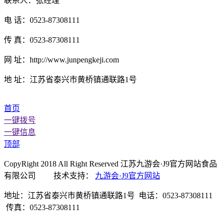
联系人：张经理
电 话：0523-87308111
传 真：0523-87308111
网 址：http://www.junpengkeji.com
地 址：江苏省泰兴市黄桥镇通联路1号
首页
一键拨号
一键信息
顶部
CopyRight 2018 All Right Reserved 江苏九游会·J9官方网站食品
有限公司 技术支持：
九游会·J9官方网站
地址：江苏省泰兴市黄桥镇通联路1号 电话：0523-87308111
传真：0523-87308111