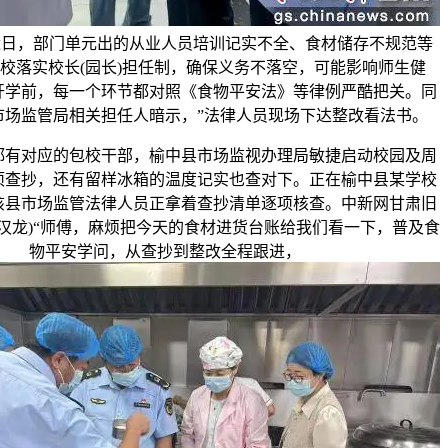
近日，部门单元出的从业人员培训记实不全、食材储存不规范等
校落实校长(园长)担任制，确保义务不落空，可能影响师生健
开学前，每一个环节都对照《食物平安法》等律例严酷把关。同
市场监管局相关担任人暗示，”法律人员现场下达整改看法书。
对应的包校干部，榆中县市场监视办理局敏捷启动校园及周
项查抄，还有留样冰箱的温度记实也查对下。正在榆中县某学校
该县市场监管法律人员正拿着查抄清单逐项核查。中新网甘肃旧
(尤汉龙)“师傅，麻烦把今天的食材进货台账给我们看一下，普及食
物平安学问，从查抄到整改全程跟进，