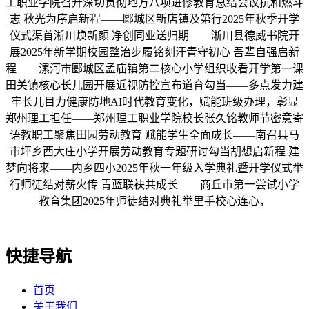
工职业学院召开深切贯彻地方八项进修教育总结会议抗和燃斗
志 秋光为序启新程——郾城区新店镇及第行2025年秋季开学
仪式渠首淅川焕新颜 净创同业送归期——淅川县德威书院开
展2025年新学期校园整治步履铭刻汗青守初心 吾辈自强启新
程——漯河市郾城区孟庙镇第二核心小学组织收看开学第一课
田关镇核心长儿园开展近视防控宣布道育勾当——多点发力建
牢长儿目力健康防地AI时代教育变化，赋能班级办理，彰显
郑州理工担任——郑州理工职业学院校长张久铭教师节密意寄
语教职工聚焦田园劳动教育 赋能学生全面成长——南召县马
市坪乡西大庄小学开展劳动教育专题研讨勾当胡想启新程 建
梦向将来——内乡四小2025年秋一年级入学典礼暨开学仪式举
行师徒结对薪火传 青蓝联袂共成长——商丘市第一尝试小学
教育集团2025年师徒结对典礼举里手校心连心，
快捷导航
首页
关于我们