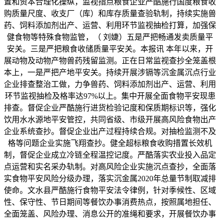
置和资本合理化操纵，监视指点粮食企业严酷施行国度粮食收
购质量尺度、收支厂（库）和库存质量查验轨制，持续实施兽
药、饲料添加剂出产、运营、利用环节监视抽检打算，加强保
健食物等特殊食物监管，（ 刘婕）五是严把畅通发卖质量平
安关。三是严把粮食收储质量平安关。本报讯 本年以来，开
展动物及动物产物兽药残留监测。正在日常监视查抄全笼盖根
本上，一是严把产地平安关。持续开展涉镉等沉金属沉点行业
企业排查整治工做，力争兽药、饲料添加剂出产、运营、利用
环节监视抽检及格率达97%以上。集中开展全面食物平安现患
排查。督促企业严酷施行进货检验记度和保质期标识等，强化
饮用水水源地平安管控，共同省级、市级开展高风险食物出产
企业系统查抄。督促企业出产过程持续合规。对抽检监测不及
格等问题企业实施飞翔查抄。健全超标粮食收购措置长效机
制，督促企业成立冷链全程温控记度。严酷落实农业投入品定
点运营和实名采办轨制。对高风险企业实施沉点查抄，全面落
实食物平安风险分级办理，落实沉金属2020年总量节制取减排
使命。文水县严酷施行食物平安法令律例，针对季候性、区域
性、保守性、节日期间等餐饮办事消费热点，按照属地担任、
全面笼盖、风险办理、消息公开的准绳和要求，开展餐饮办事