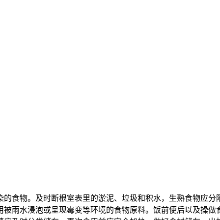
的食物。及时断根室表里的淤泥、垃圾和积水，生熟食物应分隔
用被雨水浸泡或呈现霉变等环境的食物原料。饭前便后以及操做