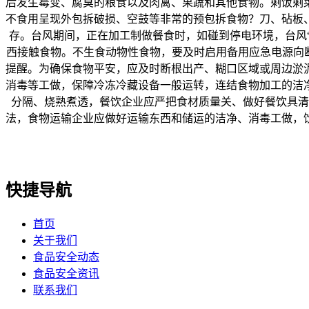
后发生霉变、腐臭的粮食以及肉禽、果蔬和其他食物。剩饭剩
不食用呈现外包拆破损、空鼓等非常的预包拆食物？刀、砧板
存。台风期间，正在加工制做餐食时，如碰到停电环境，台风“
西接触食物。不生食动物性食物，要及时启用备用应急电源向
提醒。为确保食物平安，应及时断根出产、糊口区域或周边淤
消毒等工做，保障冷冻冷藏设备一般运转，连结食物加工的洁
分隔、烧熟煮透，餐饮企业应严把食材质量关、做好餐饮具清
法，食物运输企业应做好运输东西和储运的洁净、消毒工做，
快捷导航
首页
关于我们
食品安全动态
食品安全资讯
联系我们