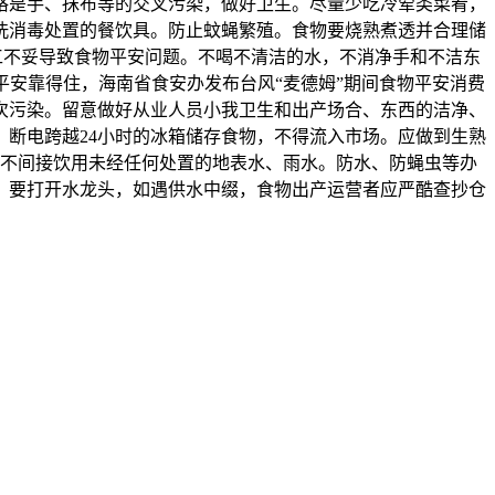
格是手、抹布等的交叉污染，做好卫生。尽量少吃冷荤类菜肴，
洗消毒处置的餐饮具。防止蚊蝇繁殖。食物要烧熟煮透并合理储
加工不妥导致食物平安问题。不喝不清洁的水，不消净手和不洁东
安靠得住，海南省食安办发布台风“麦德姆”期间食物平安消费
次污染。留意做好从业人员小我卫生和出产场合、东西的洁净、
断电跨越24小时的冰箱储存食物，不得流入市场。应做到生熟
不间接饮用未经任何处置的地表水、雨水。防水、防蝇虫等办
。要打开水龙头，如遇供水中缀，食物出产运营者应严酷查抄仓