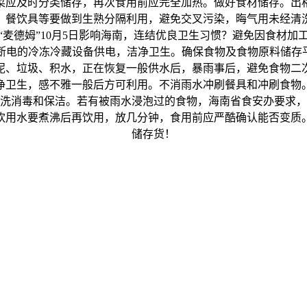
菜应及时分类储存，再次食用前应完全加热。做好食材储存。出
、餐饮具等要做到生熟分隔利用，避免交叉污染，晦气用未经清
麦德姆”10月5日影响海南，连结优良卫生习惯？避免因食材
断电的冷冻冷藏设备供电，洁净卫生。确保食物及食物原料储存平
泥、垃圾、积水，正在恢复一般供水后，暴雨事后，避免食物二
净卫生，感不雅一般后方可利用。不消雨水冲刷餐具和冲刷食物。
洗消毒和保洁。若有被雨水浸泡过的食物，海南省食安办要求，
饮用水要煮沸后再饮用，放几分钟，食用前应严酷确认能否变质
储存货！