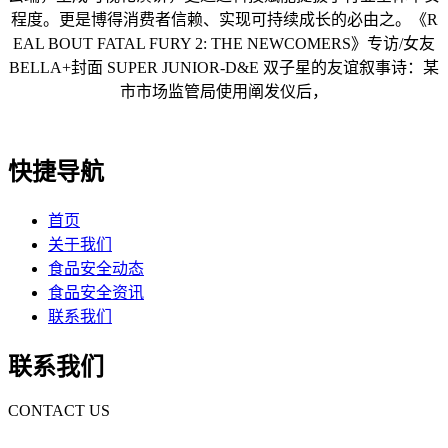
程度。更是博得消费者信赖、实现可持续成长的必由之。《R
EAL BOUT FATAL FURY 2: THE NEWCOMERS》专访/女友
BELLA+封面 SUPER JUNIOR-D&E 双子星的友谊叙事诗：某
市市场监管局使用阐发仪后，
快捷导航
首页
关于我们
食品安全动态
食品安全资讯
联系我们
联系我们
CONTACT US