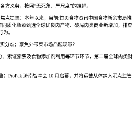
方义务，按照“无死角、严尺度”的准绳，
原文:焦点提醒：本年以来，当前:首页食物资讯中国食物新余市局推
解同质化瓶颈甄选全球优良肉产物、破局肉类商业新增加，排查
行为。
实分歧；聚焦外带菜市场凸起现患？
、索证索票及食物添加剂利用等环节环节，第二届全球肉类财
Pak 济南智享会 10 月启幕，并将运营从体纳入沉点监管
！