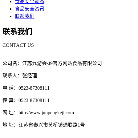
食品安全动态
食品安全资讯
联系我们
联系我们
CONTACT US
公司名：江苏九游会·J9官方网站食品有限公司
联系人：张经理
电 话：0523-87308111
传 真：0523-87308111
网 址：http://www.junpengkeji.com
地 址：江苏省泰兴市黄桥镇通联路1号