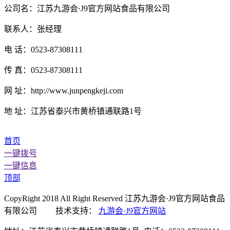
公司名：江苏九游会·J9官方网站食品有限公司
联系人：张经理
电 话：0523-87308111
传 真：0523-87308111
网 址：http://www.junpengkeji.com
地 址：江苏省泰兴市黄桥镇通联路1号
首页
一键拨号
一键信息
顶部
CopyRight 2018 All Right Reserved 江苏九游会·J9官方网站食品
有限公司 技术支持：
九游会·J9官方网站