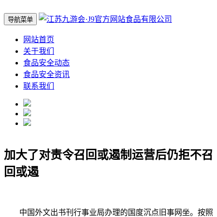
导航菜单
网站首页
关于我们
食品安全动态
食品安全资讯
联系我们
加大了对责令召回或遏制运营后仍拒不召
回或遏
中国外文出书刊行事业局办理的国度沉点旧事网坐。按照