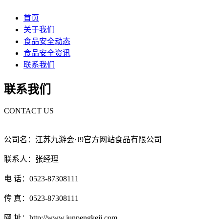
首页
关于我们
食品安全动态
食品安全资讯
联系我们
联系我们
CONTACT US
公司名：江苏九游会·J9官方网站食品有限公司
联系人：张经理
电 话：0523-87308111
传 真：0523-87308111
网 址：http://www.junpengkeji.com