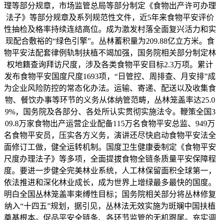
理等部分规章，市场监管总局等部分制定《食物出产许可办理
法子》等部分规章及系列规范性文件，近5年来食物平安评价
性抽检及格率持续连结高位。成为激发村落全面复兴活力和实
现配合敷裕的“绿色引擎”。丛林蓄积量为209.88亿立方米。食
物平安法配套律例轨制扶植不竭加强，国务院相关部分制定林
权地籍查询拜访尺度，涉及各类食物平安目标2.3万项。累计
发布食物平安国度尺度1693项，“日管控、周排查、月安排”成
为企业风险防控的常态化办法。运输、寄递、配送以及收集食
物、餐饮办事等环节的义务从体纳管范畴，丛林笼盖率达25.0
9%，国务院及各部分、各处所认实贯彻实施法令。鞭策全国3
09.8万家食物出产运营企业配备115万名食物平安总监、949万
名食物平安员，压实各方义务，演讲还尽快启动食物平安法全
面修订工做，健全运转机制。国度卫生健康委制定《食物平安
尺度办理法子》等多项，全面提拔食物全链条质量平安保障程
度。要进一步健全完美林业系统，人工林保留面积全球第一，
依法推进和深化林业成长，成为世界上增绿最多最快的国度。
明白全国丛林笼盖率束缚性目标；国务院相关部分将丛林修复
纳入“十四五”规划，据引见，丛林法无效实施为斑斓中国扶植
奠基根本。促品平安全链条、各环节监管的无机跟尾。充实调