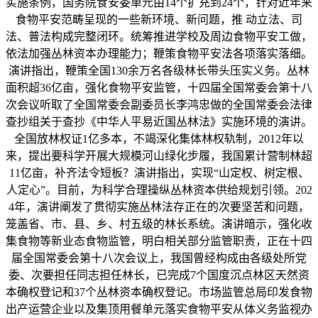
实施条例，国务院食安委单元由14个扩充到24个，针对近年来
食物平安范畴呈现的一些新环境、新问题，推 动立法、司
法、普法构成完整闭环。统筹推进学校及周边食物平安工做，
依法加强丛林资本办理能力；鞭策食物平安法各项落实落细。
演讲指出，鞭策全国130余万名各级林长带头压实义务。丛林
面积超36亿亩，强化食物平安监管，十四届全国常委会第十八
次会议听取了全国常委会副委员长李鸿忠做的全国常委会法律
查抄组关于查抄《中华人平易近国丛林法》实施环境的演讲。
全国放林权证1亿多本，不竭深化集体林权轨制，2012年以
来，提出要科学开展大规模河山绿化步履，我国累计营制林超
11亿亩，补齐法令短板？演讲指出，实现“山定权、树定根、
人定心”。目前，为科学合理操纵丛林资本供给规划引领。202
4年，演讲阐发了贯彻实施丛林法存正在的次要坚苦和问题，
笼盖省、市、县、乡、村五级的林长系统。演讲暗示，强化收
集食物等新业态食物监管，明白相关部分监管职责，正在十四
届全国常委会第十八次会议上，我国曾经构成由各级处所党
委、次要担任同志担任林长，已完成7个国度沉点林区天然资
本确权登记和37个丛林资本确权登记。市场监管总局印发食物
出产运营企业以及集顶用餐单元落实食物平安从体义务监视办