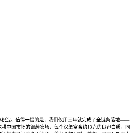
积淀。值得一提的是，我们仅用三年就完成了全链条落地——
深耕中国市场的银蕨农场，每个汉堡富含约13克优良卵白质，同