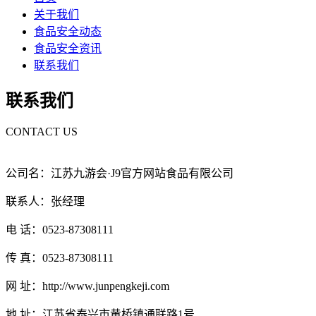
关于我们
食品安全动态
食品安全资讯
联系我们
联系我们
CONTACT US
公司名：江苏九游会·J9官方网站食品有限公司
联系人：张经理
电 话：0523-87308111
传 真：0523-87308111
网 址：http://www.junpengkeji.com
地 址：江苏省泰兴市黄桥镇通联路1号