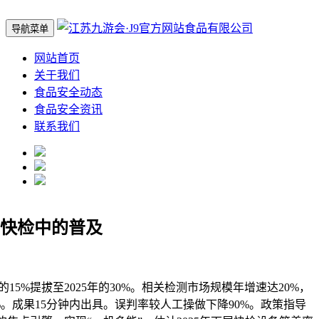
导航菜单
网站首页
关于我们
食品安全动态
食品安全资讯
联系我们
快检中的普及
5%提拔至2025年的30%。相关检测市场规模年增速达20%，
%。成果15分钟内出具。误判率较人工操做下降90%。政策指导