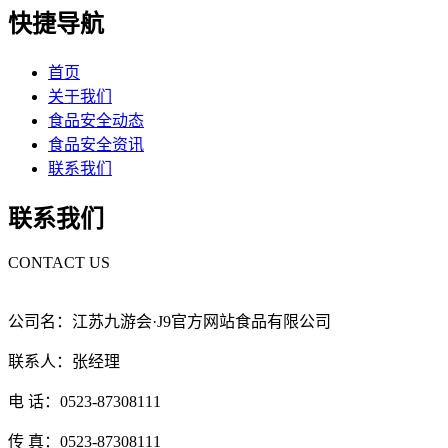
快捷导航
首页
关于我们
食品安全动态
食品安全资讯
联系我们
联系我们
CONTACT US
公司名：江苏九游会·J9官方网站食品有限公司
联系人：张经理
电 话：0523-87308111
传 真：0523-87308111