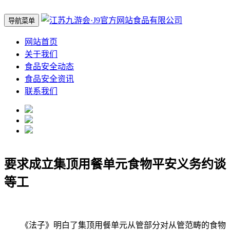
导航菜单
网站首页
关于我们
食品安全动态
食品安全资讯
联系我们
要求成立集顶用餐单元食物平安义务约谈
等工
《法子》明白了集顶用餐单元从管部分对从管范畴的食物