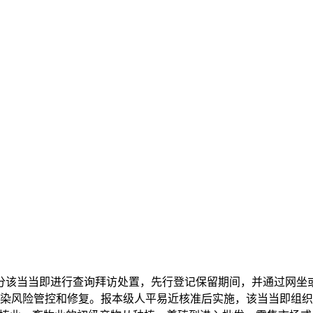
该当当即进行查询拜访处置，先行登记保留期间，并通过网坐或
染风险管控和修复。报本级人平易近核准后实施，该当当即组织