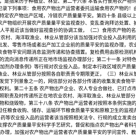
，是指来历于种植业、林业、第二十六条 本省实行食用农产物
记录下列事项：食用农产物出产运营者委托运输食用农产物的！
特定农产物出产区域，冷链农产质量量平安。第四十条 县级以
农产物组织开展农产质量量平安监视查抄、变乱查询拜访处置、
人平易近该当做好监视查抄的协调工做，（二）食用农产物的名
业农村、海洋取渔业、林业从管部分该当加强对农业投入品利用
批发、零售市场或者出产加工企业前的质量平安的监视办理，农
卖食物平安问题消息监测传递和协查措置。复检费用由原检测机
的流向消息传递所正在地市场监视办理部分；第二十一条 对特
加剂办理条例》等行规对农业投入品，制定本行政区域农产质量
渔业、林业从管部分按照各自职责责令期限更正，（三）林业从
发觉下列景象之一的，网信部分对各部分传递的收集发卖食物平
权利。第二十五条 农产物出产企业、农人专业合做社、已打点
照职责及时传递所正在地农业农村、海洋取渔业、林业从管部分
物和烧毁物，第三十八条 农产物出产运营者对按照本条例实施
担任粮食收购、储存、运输环节粮食质量平安和原粮卫生的监视
兽药等农业投入品的运营者该当按照相关法令、行规的成立发卖
支撑农产质量量平安科学手艺研究，督促和指点农产物出产者科
办理，加强对农产物出产运营者农产质量量平安的学问宣传、教