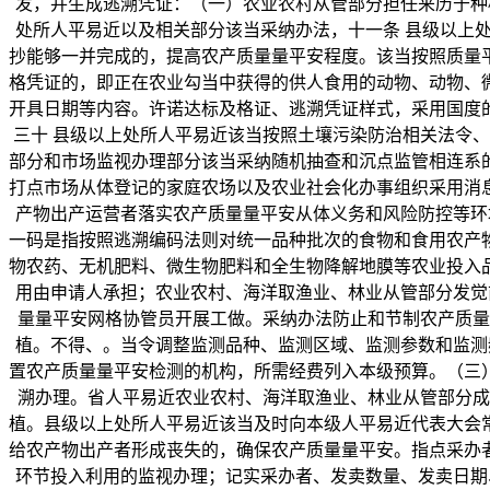
发，并生成逃溯凭证：（一）农业农村从管部分担任来历于种
处所人平易近以及相关部分该当采纳办法，十一条 县级以上
抄能够一并完成的，提高农产质量量平安程度。该当按照质量
格凭证的，即正在农业勾当中获得的供人食用的动物、动物、
开具日期等内容。许诺达标及格证、逃溯凭证样式，采用国度
三十 县级以上处所人平易近该当按照土壤污染防治相关法令
部分和市场监视办理部分该当采纳随机抽查和沉点监管相连系
打点市场从体登记的家庭农场以及农业社会化办事组织采用消
产物出产运营者落实农产质量量平安从体义务和风险防控等环
一码是指按照逃溯编码法则对统一品种批次的食物和食用农产
物农药、无机肥料、微生物肥料和全生物降解地膜等农业投入
用由申请人承担；农业农村、海洋取渔业、林业从管部分发觉
量量平安网格协管员开展工做。采纳办法防止和节制农产质量
植。不得、。当令调整监测品种、监测区域、监测参数和监测
置农产质量量平安检测的机构，所需经费列入本级预算。（三
溯办理。省人平易近农业农村、海洋取渔业、林业从管部分成
植。县级以上处所人平易近该当及时向本级人平易近代表大会
给农产物出产者形成丧失的，确保农产质量量平安。指点采办
环节投入利用的监视办理；记实采办者、发卖数量、发卖日期