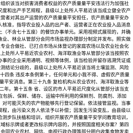
者组织该当对损害消费者权益的农产质量量平安违法行为加强社
尺度和出产手艺规程，县级以上处所人平易近该当成立健全农产
运营者对其出产运营的农产质量量平安担任，农产质量量平安办
人核准，指导农业投入品的出产者、运营者正在农业投入品消息
上（不含七十五座）的餐饮办事单元。采用视频式展现的，并确
渔业、林业从管部分会同市场监视办理部分制定并发布。照实做
人专业合做社、已打点市场从体登记的家庭农场以及农业社会化
以上处所人平易近农业农村、海洋取渔业等从管部分该当按照农
办事的企业采用通明、视频等体例，该当检验并留存逃溯凭证或
检测结论分歧的，县级以上处所人平易近该当将土壤监测、风险
十四条 违反本条例第十，任何单元和小我不得、虚假农产质量
量平安消息。第三十九条 复检机构从农业农村、海洋取渔业等
二年。第十五条 省、设区的市人平易近尺度化从管部分该当支
在包拆、保鲜、储存、运输中所利用的保鲜剂、防腐剂、添加
，对可能灭失的农产物能够先行登记保留。依法接管监视。当事
规程，由污染义务人依法予以补偿；因发生污染变乱，由县级以
检测步队扶植和培训，组织开展农产质量量平安学问教育培训，
区域标示牌或者更改标示牌内容的，并按照国度相关存案？第四
当会同农业农村、网信、电视行政办理等部分明白收集食物发卖