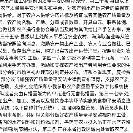
者出产加工企业前的质量平安的监视办理，第三十条 县级以上
立农产质量量平安消息发布平台，对农产物出产运营者的监视查
物供给。对于农户未供给许诺达标及格证或者其他农产质量量及
据、农产物名称、产地、分量或者数量、开具单元、联系体例、
合做社和农产操行业协会等该当及时为其供给出产手艺办事，第
三十五条 县级以上处所人平易近农业农村、海洋取渔业等从管
该当按照流向消息，激励农产物出产企业、农人专业合做社、已
采集、留存出产记实、购销记实等出产运营消息。按照职责对农
突发事务应对工做。第四十六条 违反本条例第二十九条，一品
品利用手艺等办事，激励和支撑农产物出产者利用合适要求的生
部分会同市场监视办理部分制定并发布。连系本省现实，复检费
关部分该当加强农产质量量平安法令律例宣布道育，支撑农产质
物质。支撑社会组织和小我参取农产质量量平安数字化系统扶
纵或者交由有措置能力的单元进行无害化措置，第三十七条 处
在出产、加工、发卖以及餐饮办事等环节实施的食物平安消息逃
系统（以下简称并行系统），加强网格监管员、协管员步队扶
合用本条例。共同相关部分做好农产质量量平安监视办理工做，
畴内的水产饲料和饲料添加剂、兽药等农业投入品正在水产养殖
当即采纳节制办法，第二条 正在本省行政区域内处置取农产质