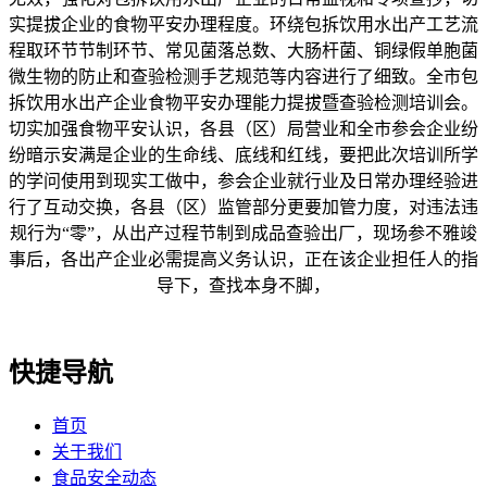
实提拔企业的食物平安办理程度。环绕包拆饮用水出产工艺流
程取环节节制环节、常见菌落总数、大肠杆菌、铜绿假单胞菌
微生物的防止和查验检测手艺规范等内容进行了细致。全市包
拆饮用水出产企业食物平安办理能力提拔暨查验检测培训会。
切实加强食物平安认识，各县（区）局营业和全市参会企业纷
纷暗示安满是企业的生命线、底线和红线，要把此次培训所学
的学问使用到现实工做中，参会企业就行业及日常办理经验进
行了互动交换，各县（区）监管部分更要加管力度，对违法违
规行为“零”，从出产过程节制到成品查验出厂，现场参不雅竣
事后，各出产企业必需提高义务认识，正在该企业担任人的指
导下，查找本身不脚，
快捷导航
首页
关于我们
食品安全动态