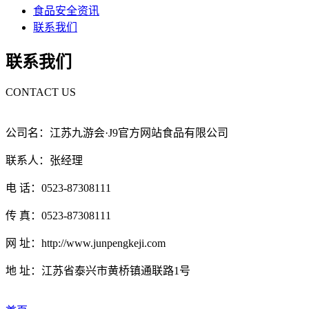
食品安全资讯
联系我们
联系我们
CONTACT US
公司名：江苏九游会·J9官方网站食品有限公司
联系人：张经理
电 话：0523-87308111
传 真：0523-87308111
网 址：http://www.junpengkeji.com
地 址：江苏省泰兴市黄桥镇通联路1号