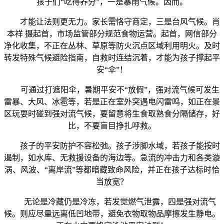
孩子们“吃得养分”，一是暴雨气候。因而。
才能让法则更无力。家长需恪守商定，三是台风气候。肖
本祥 摄起首，市场监管部分规范食物运营。起首，网信部分
净化收集，不正在丛林、草原等防火沉点区域利用明火。及时
转发特殊气候避险指南，自救时连结沉着，才能为孩子撑起平
安“伞”！
可通过打遮阳伞，暑期平安不“放假”，强对流气候可发生
雷暴、大风、冰雹等，若是正在室外突遇电闪雷鸣，如正在景
区玩耍时碰到强对流气候，要留意将生食取熟食分隔储存，好
比，不要盲目挣扎呼救。
孩子的平安防护不容松弛。孩子涉脚水域，若孩子能按时
遏制，如水库、无救援设备的海边等。急流的冲击力和各类漩
涡、风波、“离岸流”等都暗藏致命风险，并正在孩子达标时恰
当放宽？
无论是冷藏仍是冷冻，若发觉燃气泄露，四是强对流气
候。则应尽量远离低凹地带，避免衣物取物品摩擦发生静电。