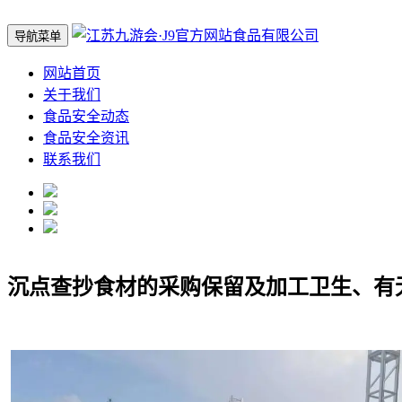
导航菜单
网站首页
关于我们
食品安全动态
食品安全资讯
联系我们
沉点查抄食材的采购保留及加工卫生、有