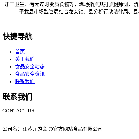
加工卫生、有无过时变质食物等，现场指点其打点健康证、流
平武县市场监管局结合龙安镇、县分析行政法律局、县
快捷导航
首页
关于我们
食品安全动态
食品安全资讯
联系我们
联系我们
CONTACT US
公司名：江苏九游会·J9官方网站食品有限公司