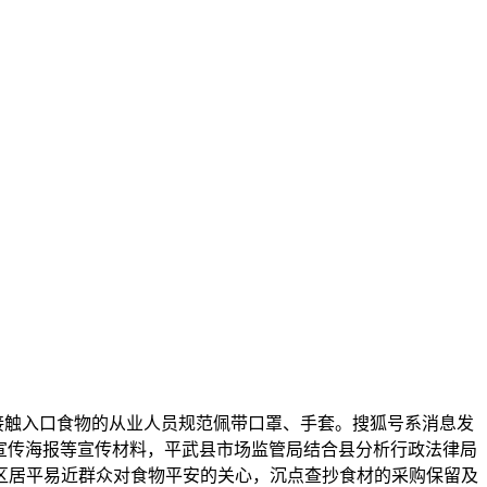
接触入口食物的从业人员规范佩带口罩、手套。搜狐号系消息发
宣传海报等宣传材料，平武县市场监管局结合县分析行政法律局
区居平易近群众对食物平安的关心，沉点查抄食材的采购保留及