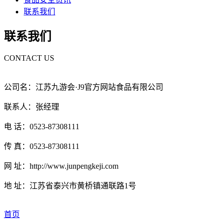
联系我们
联系我们
CONTACT US
公司名：江苏九游会·J9官方网站食品有限公司
联系人：张经理
电 话：0523-87308111
传 真：0523-87308111
网 址：http://www.junpengkeji.com
地 址：江苏省泰兴市黄桥镇通联路1号
首页