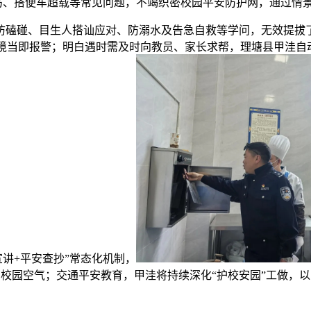
、搭便车超载等常见问题，不竭织密校园平安防护网，通过情景
磕碰、目生人搭讪应对、防溺水及告急自救等学问，无效提拔了
当即报警；明白遇时需及时向教员、家长求帮，理塘县甲洼自动
讲+平安查抄”常态化机制，
校园空气；交通平安教育，甲洼将持续深化“护校安园”工做，