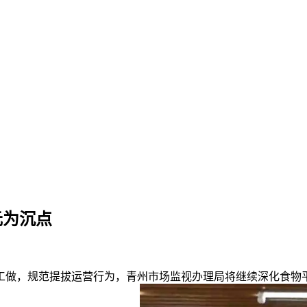
元为沉点
做，规范提拔运营行为，青州市场监视办理局将继续深化食物平