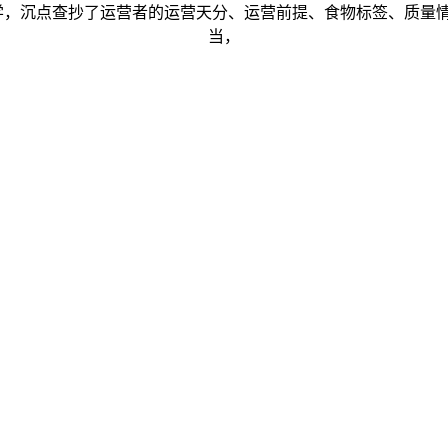
学，沉点查抄了运营者的运营天分、运营前提、食物标签、质量
当，