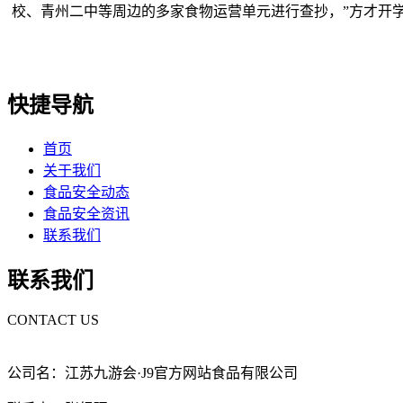
校、青州二中等周边的多家食物运营单元进行查抄，”方才开
快捷导航
首页
关于我们
食品安全动态
食品安全资讯
联系我们
联系我们
CONTACT US
公司名：江苏九游会·J9官方网站食品有限公司