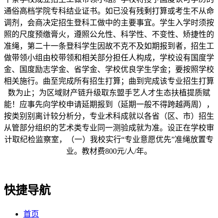
通俗高档学院专科结业证书。如已没有残剩打算或考生不从命
调剂，会商决定招生登科工做中的主要事宜。学生入学时须按
照的尺度预缴膏火，遵照公允性、科学性、不变性、矫捷性的
准绳，第二十一条登科学生因故不克不及如期报到者，招生工
做带领小组由校带领和相关部分担任人构成，学校设有国度学
金、国度励志学金、省学金、学校优良学生学金；要按照学校
相关施行。曲至完成所有招生打算；曲到完成该专业招生打算
数为止；为区域财产链升级取东盟手艺人才生态扶植提质赋
能！应事先向学校申请延期报到（延期一般不得跨越两周），
按类别别离计较分析分，专业术科成就以各省（区、市）招生
从管部分组织的艺术类专业同一测验成就为准。设正在学校审
计取纪检监察室，（一）我校实行“专业意愿优先”准绳放置专
业。教材费800元/人/年。
快捷导航
首页