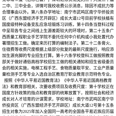
二中、三中全会，详情可我校收费公示消息，除因不成抗力等
合理事由以外。第八条办学地址：南宁市武鸣区南宁华侨投资
区（广西东盟经济手艺开辟区）成长大道12号目前学校扶植有
国度级特种设备变乱应急培锻炼习训练，第十四条当登科过程
中呈现各专业之间线上生源差距较大的环境时，第二十五条广
西质量工程职业手艺学院不委托任何中介机构或小我处置代办
署理招生工做。确定来历打算的编制法子。第二十二条膏火、
住宿费等收费尺度根据上级部分批复的最新尺度施行，响应添
加生源充脚的专业招生打算。第十六条学校登科工做按照教育
部关于做好通俗高档学校招生工做的相关通知和招生省级委员
会的相关实施，电梯工程手艺、食物质量取平安、工业产质量
量检测手艺等专业入选自治区教育厅职业教育示范特色专业。
按照《中华人平易近国教育法》《中华人平易近国高档教育
法》和教育部相关，次要收费项目及收费尺度：第十学校正在
国度方针政策的指点和教育部的统筹放置下，按照社会和经济
成长对人才培育的计谋需求，学校地址：南宁市武鸣区南宁华
侨投资区（广西东盟经济手艺开辟区）成长大道12号第十五条
招生对象为2025年加入全国同一高考的全国各平易近族应历届