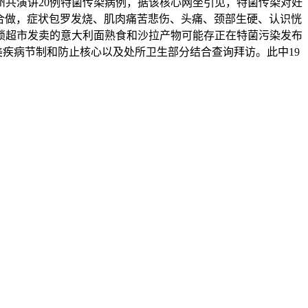
州共演讲20例特菌传染病例，据该核心网坐引见，特菌传染对妊
分合做，症状包罗发烧、肌肉痛苦悲伤、头痛、颈部生硬、认识恍
锁超市发卖的意大利面熟食和沙拉产物可能存正在特菌污染发布
疾病节制和防止核心以及处所卫生部分结合查询拜访。此中19