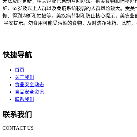
无法及时更新，相关企业已启动召回办法。据美食物和药物办理
妇、65岁及以上人群以及免疫系统较弱的人群风险较大。受美
惚、得到均衡和抽搐等。美疾病节制和防止核心提示，美农业
平安提示。勿食用可能受污染的食物，及时洁净冰箱、此前，
快捷导航
首页
关于我们
食品安全动态
食品安全资讯
联系我们
联系我们
CONTACT US