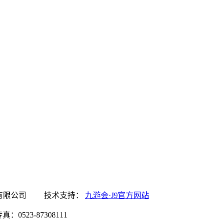
9官方网站食品有限公司 技术支持：
九游会·J9官方网站
0523-87308111