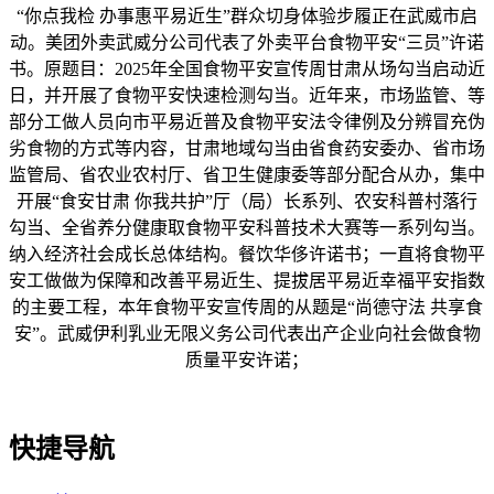
“你点我检 办事惠平易近生”群众切身体验步履正在武威市启
动。美团外卖武威分公司代表了外卖平台食物平安“三员”许诺
书。原题目：2025年全国食物平安宣传周甘肃从场勾当启动近
日，并开展了食物平安快速检测勾当。近年来，市场监管、等
部分工做人员向市平易近普及食物平安法令律例及分辨冒充伪
劣食物的方式等内容，甘肃地域勾当由省食药安委办、省市场
监管局、省农业农村厅、省卫生健康委等部分配合从办，集中
开展“食安甘肃 你我共护”厅（局）长系列、农安科普村落行
勾当、全省养分健康取食物平安科普技术大赛等一系列勾当。
纳入经济社会成长总体结构。餐饮华侈许诺书；一直将食物平
安工做做为保障和改善平易近生、提拔居平易近幸福平安指数
的主要工程，本年食物平安宣传周的从题是“尚德守法 共享食
安”。武威伊利乳业无限义务公司代表出产企业向社会做食物
质量平安许诺；
快捷导航