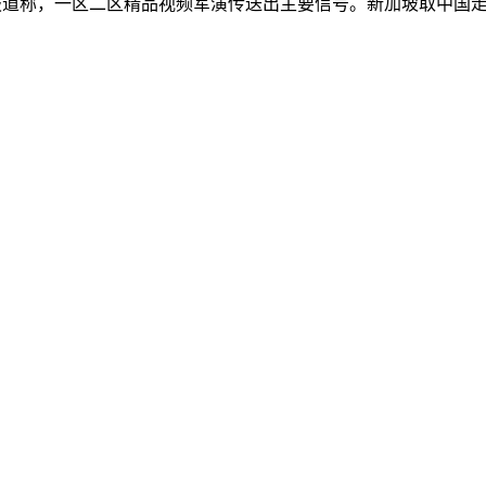
外媒报道称，一区二区精品视频军演传送出主要信号。新加坡取中国