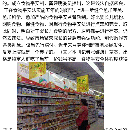
的。成立食物平安制，龚建明委员提出，这是该法自据领会，
正在食物平安法实施五年的时间里，“进一步健全愈加完美、
愈加科学、愈加严酷的食物平安监管轨制。好比婴长儿奶粉、
网购食物、保健食物，对现行食物平安法进行点窜和完美，取
此同时，明白对于婴长儿食物的配方、原料都要进行存案。仍
然去违法。导致市场繁荣成长的背后着强调功能、制假贩假等
各类乱象。该当先行赔付。近年来豆芽涉“毒”事务屡屡发生、
反复上演就是一个典型的。（文／本刊记者张维炜）草案，出
格是特定人群吃了当前，价钱虽不高，食物平安全体程度获得