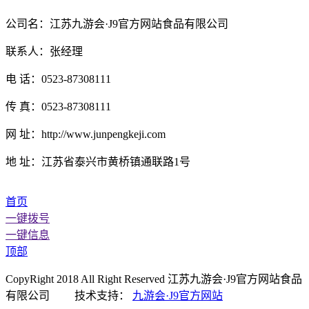
公司名：江苏九游会·J9官方网站食品有限公司
联系人：张经理
电 话：0523-87308111
传 真：0523-87308111
网 址：http://www.junpengkeji.com
地 址：江苏省泰兴市黄桥镇通联路1号
首页
一键拨号
一键信息
顶部
CopyRight 2018 All Right Reserved 江苏九游会·J9官方网站食品
有限公司 技术支持：
九游会·J9官方网站