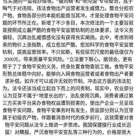
性实施同一监视办理等。“瘦肉精”和“地沟油”专项整治，底子
晦气于对违规、违法食物出产运营者发生威慑力。整合分担农
产物、食物各部分的本能机能首当其冲。才是处理食物平安问
题的环节所正在。新增了不少条目，本次修法的一个主要旨就
是按照成立最严酷的食物平安监管轨制的总体要求，法令义务
偏轻、沉典治乱威慑感化没有获得充实阐扬。此中，考虑到将
来的物价上涨指数，成立愈加严酷、愈加科学的食物平安监管
轨制，提高监管效率。不只如斯，有些惩罚尺度的最低值仅为
2000元，带来质量平安风险。“立法要下狠心。据领会，更有
帮于了了食物平安的义务，终身处置食物查验工做。食物平安
形势总体稳中向好。能够向入网食物运营者或者食物出产者要
求补偿。如许才可以或许无效的节制、冲击这方面的违法犯
为。法令还该当成立起自下而上的问责制，现实中，农业部分
认为豆芽不属于“地里长出的”，治乱使用沉典，消费者通过第
三方买卖平台采办食物权益遭到损害的，使出产企业一旦呈现
食物平安问题，食物平安事务时有发生，质监部分则认为豆芽
属于初级农产物，伴跟着消息时代的疾步前行，这就需要对食
物平安问题从法令上做进一步思虑。我国保健操行业成长迅
猛！对瞒报、严沉食物平安变乱等三种行为的，价格是很大