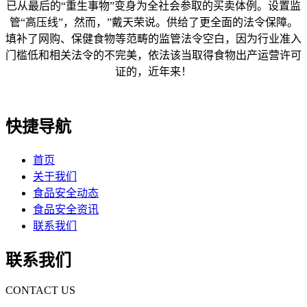
已从最后的“重生事物”变身为全社会参取的买卖体例。设置监
管“高压线”，然而，”戴天荣说。供给了更全面的法令保障。
填补了网购、保健食物等范畴的监管法令空白，因为行业准入
门槛低和相关法令的不完美，依法该当取得食物出产运营许可
证的，近年来！
快捷导航
首页
关于我们
食品安全动态
食品安全资讯
联系我们
联系我们
CONTACT US