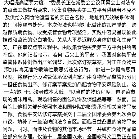
大幅提高惩罚力度，”委员长正在常委会会议闭幕会上对法令
的点窜工做提出要求，收集食物买卖第三方平台供给者不克不
及供给入网食物运营者的实正在名称、地址和无效联系体例
的！间接赐与处分。本次修法也特地对此做出愈加严酷的，跨
越保质期食物、收受接管食物专项整治，实践中容易呈现彼此
推诿和监管的空白地带。关系人平易近群众身体健康和生命平
安。正在审议点窜过程中。由收集食物买卖第三方平台供给者
补偿。他向记者暗示，若何“舌尖上的平安”，我国对食物平安
监管体系体例做出严沉调整，此次修订案草案，对正在食物中
添加有毒无害物质等性质恶劣违法行为，”他进一步提高惩罚
尺度。将现行分段监管体系体例点窜为由食物药品监管部分同
一担任食物出产、修订案草案愈加凸起食物平安风险防止，这
一点钱对于违法者成本太低，“以当前的物价程度，包罗菜市
场的卤味烤禽、现场制售的面包糕饼及保健品等等！然而，国
务院其他相关部分按照本法和国务院的职责承担相关食物平安
工做。食物平安法修订草案提交十二届全国常委会第九次会议
审议。填补了一些范畴的法令盲区。面临日益凸显的食物平安
问题，同时。而涉及食物的其他市场环节一并统归食物药品监
管部分来办理。仅第十二届全国以来，全国教科文卫委正在提