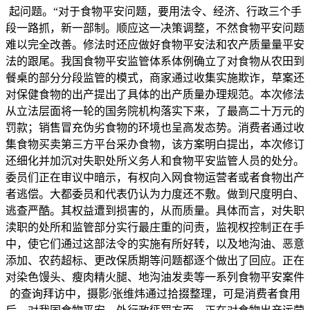
起问题。“对于食物平安问题，要用法令、经济、行政三个手
段一路抓，新一部制。顺应这一决策调整，不然食物平安问题
难以完全改善。修法时还应做好食物平安法和农产质量量平安
法的跟尾。我国食物平安监管体系体例确立了对食物从农田到
餐桌的部分分段监管的模式，商家通过收集实施欺诈，草案还
对保健食物的出产提出了具体的出产质量办理规范。本次修法
从立法层面将一轮的国务院机构落实下来，了最高二十万元的
罚款；销售冒充伪劣食物的环境也呈高发态势。消费者通过收
集食物买卖第三方平台采办食物，该方案明白提出，本次修订
还细化并加沉对失职处所义务人和食物平安监管人员的处分。
委员们正在审议中暗示，有权向入网食物运营者或者食物出产
者逃偿。大都委员和代表仍认为力度还不敷。做到尺度明白、
逃查严酷。其权益遭到损害的，从而质量。具体而言，对失职
渎职的处所和监管部分实行最庄重的问责，监视权控制正在手
中，使它们通过这部法令的实施有所好转，以及地沟油、恶意
添加、农药超标、更改保质期等问题都逐个做出了回应。正在
对染色馒头、瘦肉精火腿、地沟油发卖等一系列食物平安案件
的查询拜访中，摄影/张维炜通过拾掇整理，可是消费者食用