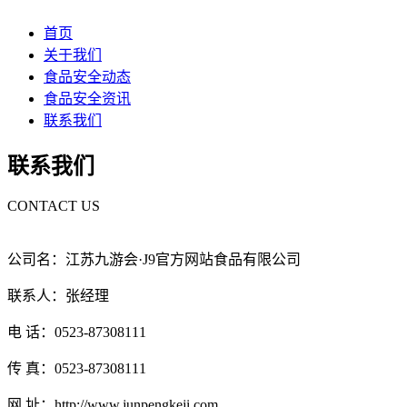
首页
关于我们
食品安全动态
食品安全资讯
联系我们
联系我们
CONTACT US
公司名：江苏九游会·J9官方网站食品有限公司
联系人：张经理
电 话：0523-87308111
传 真：0523-87308111
网 址：http://www.junpengkeji.com