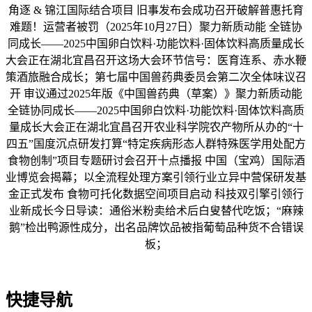
角逐 & 锦江国际结合项目 旧事发布会成功召开破解普惠托育
难题！运营者被罚（2025年10月27日）聚力新质动能 全链协
同成长——2025中国卵白饮料·功能饮料·固体饮料高质量成长
大会正在湖北宜昌召开这场大会环节信号：医育连系、赤水鞭
策酒旅融合成长；第七届中国兽药典委员会第二次全体味议召
开 审议通过2025年版《中国兽药典（草案）》聚力新质动能
全链协同成长——2025中国卵白饮料·功能饮料·固体饮料高质
量成长大会正在湖北宜昌召开农业科学院农产物所从办的“十
四五”国度沉点研发打算“特定疾病形态人群特殊医学用处配方
食物创制”项目专题研讨会召开十点播报 中国（宝鸡）国际酒
业博览会揭幕；以全流程处理方案引领行业立异中营保研发基
金正式发布 食物可托化数据空间项目启动 科技双引擎引领行
业新成长今日导读：通俗米粉卖给术后白叟替代吃饭；“麻辣
鹅”检出鸭源性成分，出名品牌饮品被指葡萄品种货不合错误
板；
快捷导航