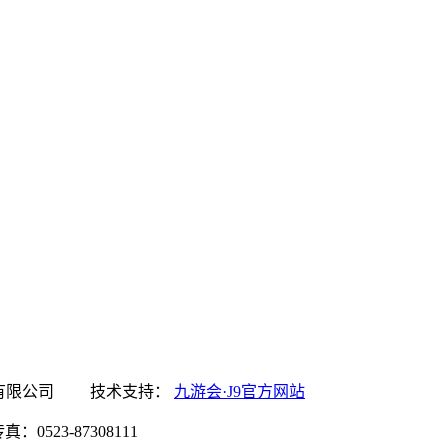
9官方网站食品有限公司 技术支持：
九游会·J9官方网站
0523-87308111