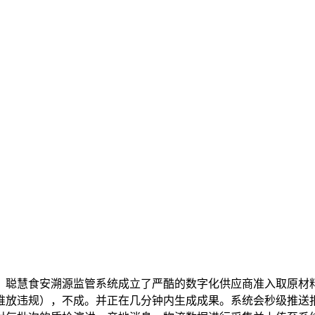
聪慧食安溯源监管系统成立了严酷的数字化供应商准入取原材料
或堆放违规），不成。并正在几分钟内生成成果。系统会秒级推送