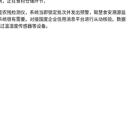
统，正在食材仓储环节，
农残检测仪，系统当即锁定批次并发出预警，聪慧食安溯源监
系统很有需要。对接国度企业信用消息平台进行从动核验。数据
过温湿度传感器等设备。