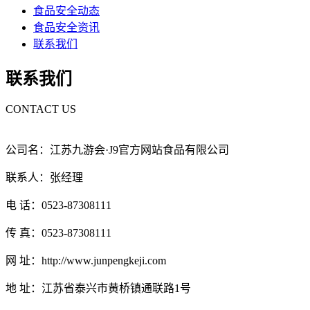
食品安全动态
食品安全资讯
联系我们
联系我们
CONTACT US
公司名：江苏九游会·J9官方网站食品有限公司
联系人：张经理
电 话：0523-87308111
传 真：0523-87308111
网 址：http://www.junpengkeji.com
地 址：江苏省泰兴市黄桥镇通联路1号