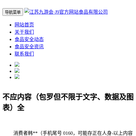
导航菜单
网站首页
关于我们
食品安全动态
食品安全资讯
联系我们
不应内容（包罗但不限于文字、数据及图
表）全
消费者韩**（手机尾号 0160，可能存正在人身-以上内容