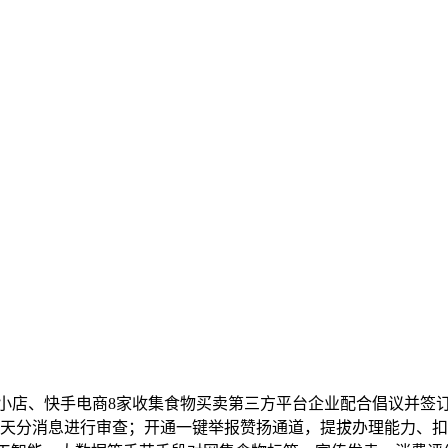
店、快手电商8家收集食物买卖第三方平台企业配合倡议并签订
天分消息进行审查；开通一键举报赞扬通道，提拔办理能力、扣