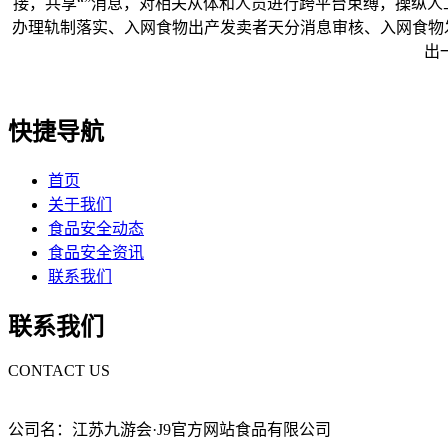
接，共享“”消息，对相关从体和人员进行跨平台束缚，操纵
办理轨制落实、入网食物出产发卖者天分消息审核、入网食物
出
快捷导航
首页
关于我们
食品安全动态
食品安全资讯
联系我们
联系我们
CONTACT US
公司名：江苏九游会·J9官方网站食品有限公司