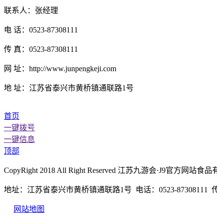
联系人：张经理
电 话：0523-87308111
传 真：0523-87308111
网 址：http://www.junpengkeji.com
地 址：江苏省泰兴市黄桥镇通联路1号
首页
一键拨号
一键信息
顶部
CopyRight 2018 All Right Reserved 江苏九游会·J
地址：江苏省泰兴市黄桥镇通联路1号 电话：0523-87308111 传真：
网站地图