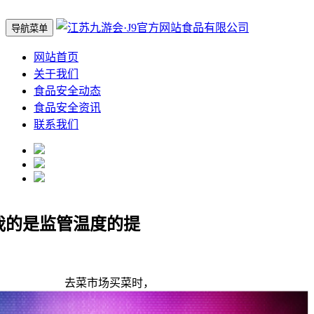
导航菜单
网站首页
关于我们
食品安全动态
食品安全资讯
联系我们
我的是监管温度的提
去菜市场买菜时，