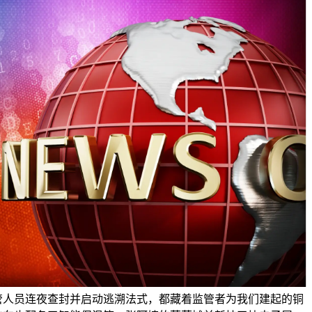
管人员连夜查封并启动逃溯法式，都藏着监管者为我们建起的铜