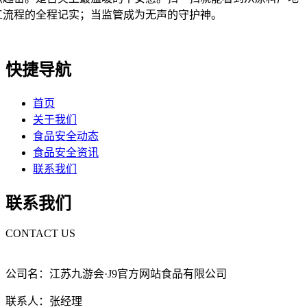
工流程的全程记实；当监管成为无声的守护神。
快捷导航
首页
关于我们
食品安全动态
食品安全资讯
联系我们
联系我们
CONTACT US
公司名：江苏九游会·J9官方网站食品有限公司
联系人：张经理