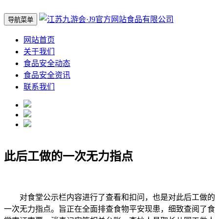
导航菜单
网站首页
关于我们
食品安全动态
食品安全资讯
联系我们
此后工做的一次无力指点
对食堂公示栏内容进行了查看和扣问，也是对此后工做的
一次无力指点。旨正在全面排查食物平安现患，细致查阅了食