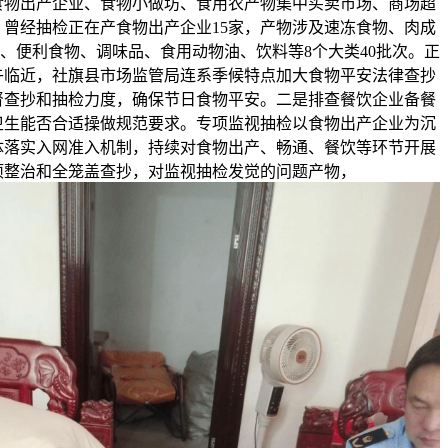
食物出产企业、食物小做坊、食用农产物集中买卖市场、商场超
曾经抽检正在产食物出产企业15家，产物涉及速冻食物、肉成
、便利食物、调味品、食用动物油、饮料等8个大类40批次。正
午临近，社旗县市场监管局连系季候特点加大食物平安法律查抄
督查抄和抽检力度，确保节日食物平安。二是排查餐饮企业备餐
卫生能否合适操做规范要求。专项监视抽检以食物出产企业为沉
体落实入网准入机制，持续对食物出产、畅通、餐饮等环节开展
项整治和全笼盖查抄，对监视抽检发觉的问题产物，