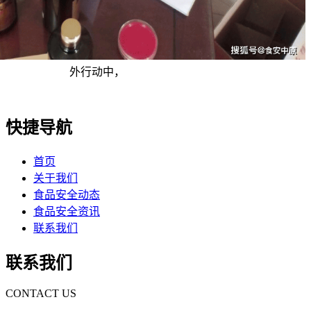
外行动中，
快捷导航
首页
关于我们
食品安全动态
食品安全资讯
联系我们
联系我们
CONTACT US