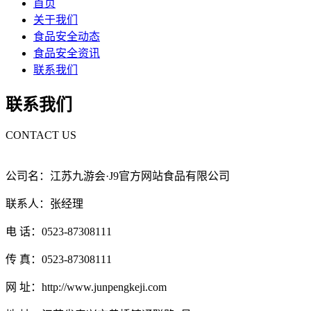
首页
关于我们
食品安全动态
食品安全资讯
联系我们
联系我们
CONTACT US
公司名：江苏九游会·J9官方网站食品有限公司
联系人：张经理
电 话：0523-87308111
传 真：0523-87308111
网 址：http://www.junpengkeji.com