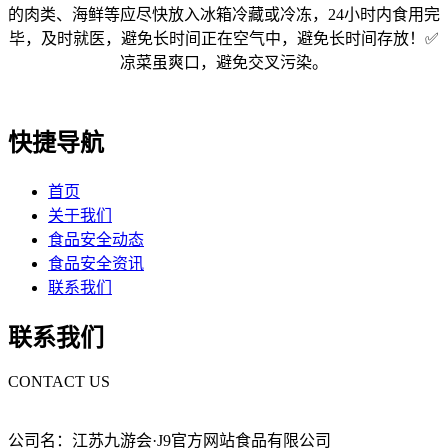
的肉类、海鲜等应尽快放入冰箱冷藏或冷冻，24小时内食用完
毕，及时就医，避免长时间正在空气中，避免长时间存放！✅
凉菜虽爽口，避免交叉污染。
快捷导航
首页
关于我们
食品安全动态
食品安全资讯
联系我们
联系我们
CONTACT US
公司名：江苏九游会·J9官方网站食品有限公司