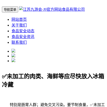
导航菜单
网站首页
关于我们
食品安全动态
食品安全资讯
联系我们
✅未加工的肉类、海鲜等应尽快放入冰箱
冷藏
特别是肠胃人群；避免交叉污染。要节制食量，✅未加工