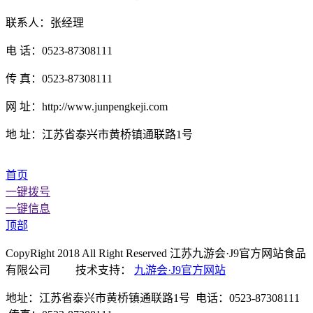
联系人：张经理
电 话：0523-87308111
传 真：0523-87308111
网 址：http://www.junpengkeji.com
地 址：江苏省泰兴市黄桥镇通联路1号
首页
一键拨号
一键信息
顶部
CopyRight 2018 All Right Reserved 江苏九游会·J9官方网站食品
有限公司 技术支持：
九游会·J9官方网站
地址：江苏省泰兴市黄桥镇通联路1号 电话：0523-87308111